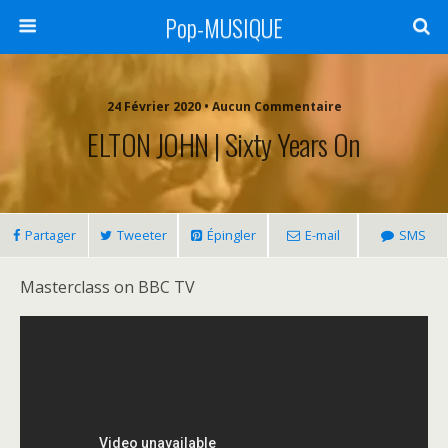
Pop-MUSIQUE
24 Février 2020 • Aucun Commentaire
ELTON JOHN | Sixty Years On
Partager
Tweeter
Épingler
E-mail
SMS
Masterclass on BBC TV