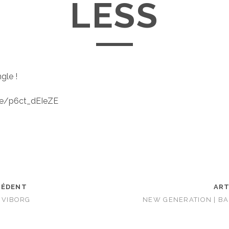
LESS
gle !
be/p6ct_dEIeZE
CÉDENT
ART
| VIBORG
NEW GENERATION | B