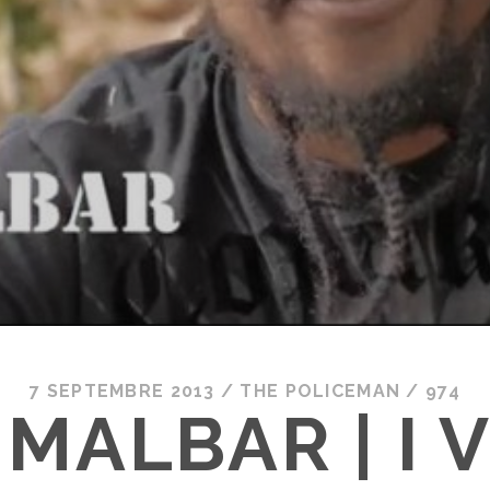
7 SEPTEMBRE 2013
/
THE POLICEMAN
/
974
 MALBAR | I V