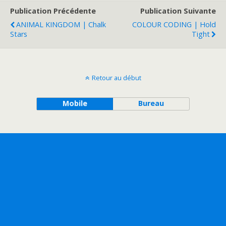
Publication Précédente
Publication Suivante
ANIMAL KINGDOM | Chalk
COLOUR CODING | Hold
Stars
Tight
Retour au début
Mobile
Bureau