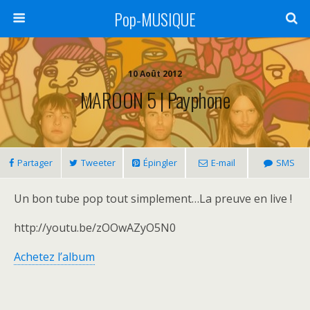
Pop-MUSIQUE
10 Août 2012
MAROON 5 | Payphone
Partager
Tweeter
Épingler
E-mail
SMS
Un bon tube pop tout simplement…La preuve en live !
http://youtu.be/zOOwAZyO5N0
Achetez l’album